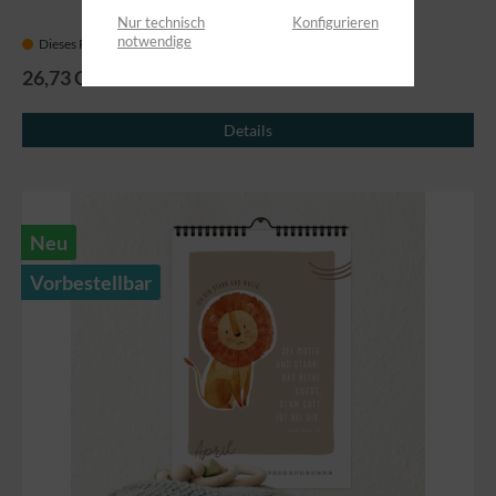
Nur technisch
Konfigurieren
notwendige
Dieses Produkt erscheint am 31. August 2026
26,73 CHF
Details
Neu
Vorbestellbar