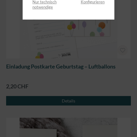
Nur technisch
Konfigurieren
notwendige
Einladung Postkarte Geburtstag – Luftballons
2,20 CHF
Details