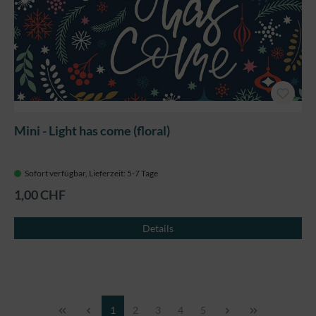
Mini - Light has come (floral)
Sofort verfügbar, Lieferzeit: 5-7 Tage
1,00 CHF
Details
Seite
Seite
Seite
Seite
Seite
1
2
3
4
5