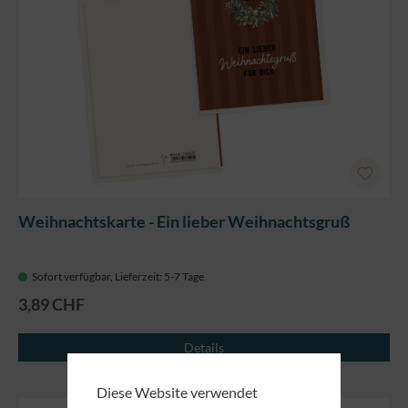
Weihnachtskarte - Ein lieber Weihnachtsgruß
Sofort verfügbar, Lieferzeit: 5-7 Tage
3,89 CHF
Details
Diese Website verwendet