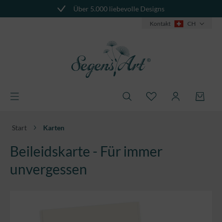
Über 5.000 liebevolle Designs
alt springen
Kontakt
CH
Start
Karten
Beileidskarte - Für immer
unvergessen
Bildergalerie überspringen