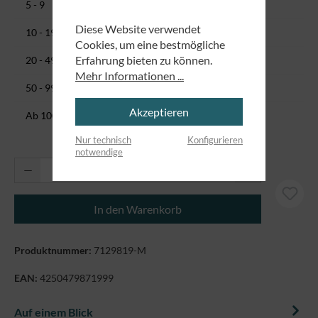
3,99 CHF
5 - 9
Diese Website verwendet
3,78 CHF
10 - 19
Cookies, um eine bestmögliche
3,57 CHF
Erfahrung bieten zu können.
20 - 49
Mehr Informationen ...
3,36 CHF
50 - 99
Akzeptieren
2,52 CHF
Ab
100
Nur technisch
Konfigurieren
notwendige
Produkt Anzahl: Gib den gewünschten Wert ei
In den Warenkorb
Produktnummer:
7129819-M
EAN:
4250479871999
Auf einem Blick