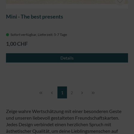
Mini - The best presents
Sofort verfügbar, Lieferzeit: 5-7 Tage
1,00 CHF
Details
Seite
Seite
1
2
Zeige wahre Wertschätzung mit einer besonderen Geste
und unseren liebevoll gestalteten Freundschaftskarten.
Jedes Design verbindet einen herzlichen Spruch mit
ästhetischer Qualität, um deine Lieblingsmenschen auf