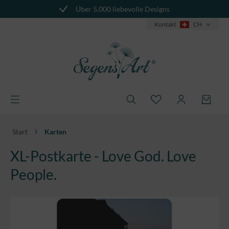
Über 5.000 liebevolle Designs
alt springen
Kontakt
CH
Start
Karten
XL-Postkarte - Love God. Love
People.
Bildergalerie überspringen