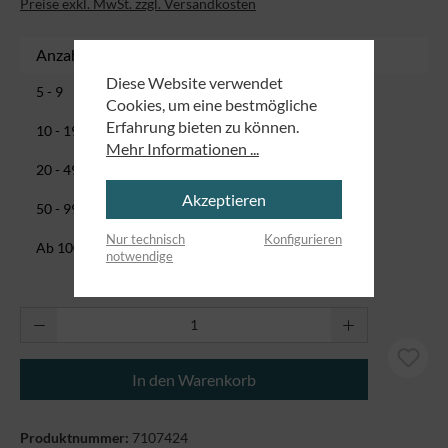
Preise exkl. MwSt. zzgl. Versandkosten
Anzahl
Stückpreis
Diese Website verwendet
2,57 CHF
5 - 9
Cookies, um eine bestmögliche
Erfahrung bieten zu können.
2,43 CHF
10 - 19
Mehr Informationen ...
2,30 CHF
20 - 49
Akzeptieren
2,16 CHF
50 - 99
Nur technisch
Konfigurieren
1,62 CHF
Ab
100
notwendige
Produkt Anzahl: Gib den gewünschten Wert ei
In den Warenkorb
Produktnummer:
7107424