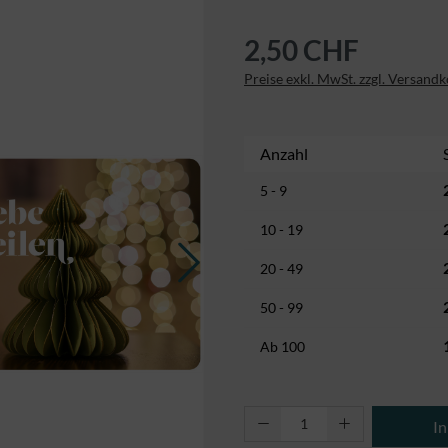
2,50 CHF
Preise exkl. MwSt. zzgl. Versand
Anzahl
5 - 9
10 - 19
20 - 49
50 - 99
Ab
100
Produkt Anzahl: Gi
I