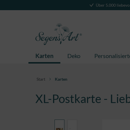
Über 5.000 liebevo
springen
Zur Hauptnavigation springen
Karten
Deko
Personalisier
Start
Karten
XL-Postkarte - Lie
Bildergalerie überspringen