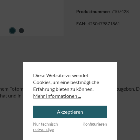
Produktnummer:
7107428
EAN:
4250479871861
Diese Website verwendet
Cookies, um eine bestmögliche
m Fotomotiv und der Einladung, Gottes Liebe weiterzugeben. Der
Erfahrung bieten zu können.
 hat und in unserem Miteinander sichtbar werden soll.
Mehr Informationen ...
Akzeptieren
Nur technisch
Konfigurieren
notwendige