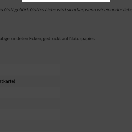
zu Gott gehört. Gottes Liebe wird sichtbar, wenn wir einander lieb
 abgerundeten Ecken, gedruckt auf Naturpapier.
stkarte)