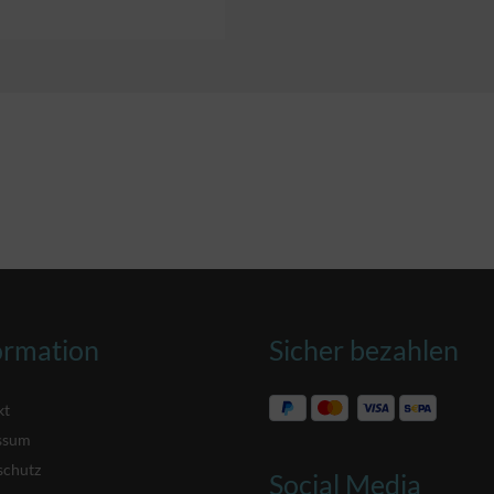
ormation
Sicher bezahlen
kt
ssum
schutz
Social Media