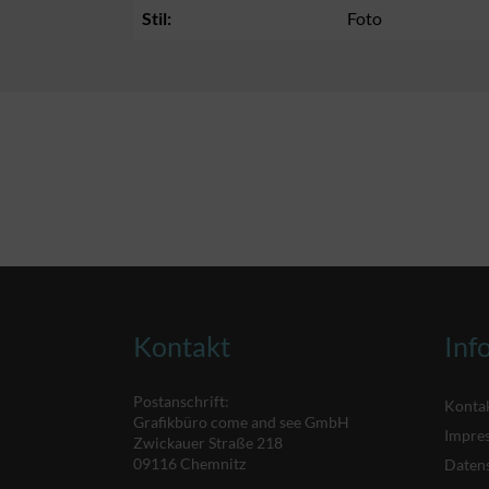
Stil:
Foto
Kontakt
Inf
Postanschrift:
Konta
Grafikbüro come and see GmbH
Impre
Zwickauer Straße 218
09116 Chemnitz
Daten