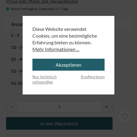
Preise exkl. MwSt. zzgl. Versandkosten
Sofort verfügbar, Lieferzeit: 5-7 Tage
Anzahl
Stückpreis
Diese Website verwendet
2,57 CHF
Cookies, um eine bestmögliche
5 - 9
Erfahrung bieten zu können.
2,43 CHF
10 - 19
Mehr Informationen ...
2,30 CHF
20 - 49
Akzeptieren
2,16 CHF
50 - 99
Nur technisch
Konfigurieren
notwendige
1,62 CHF
Ab
100
Produkt Anzahl: Gib den gewünschten Wert ei
In den Warenkorb