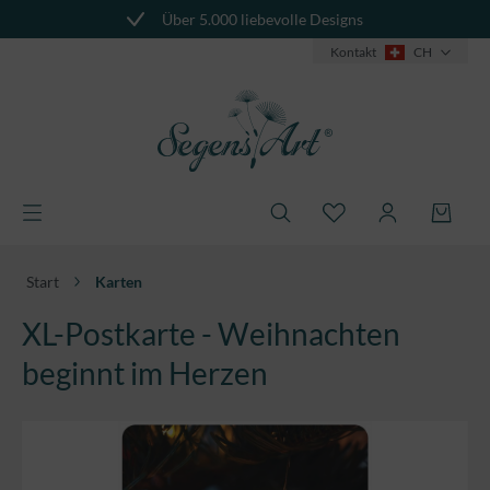
Über 5.000 liebevolle Designs
alt springen
Kontakt
CH
Start
Karten
XL-Postkarte - Weihnachten
beginnt im Herzen
Bildergalerie überspringen