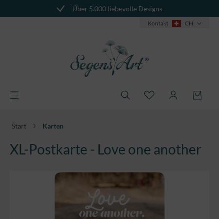
Über 5.000 liebevolle Designs
alt springen
Kontakt
CH
Start
Karten
XL-Postkarte - Love one another
Bildergalerie überspringen