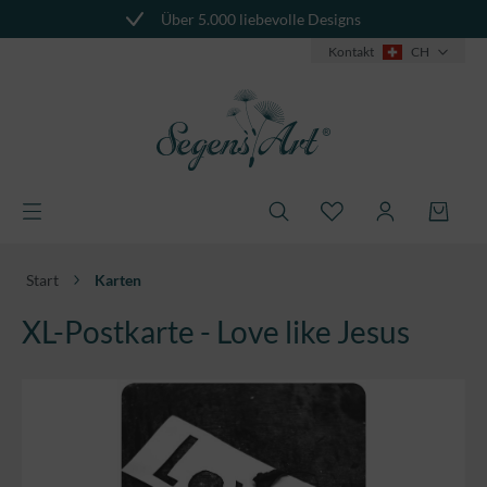
Über 5.000 liebevolle Designs
alt springen
Kontakt
CH
Start
Karten
XL-Postkarte - Love like Jesus
Bildergalerie überspringen