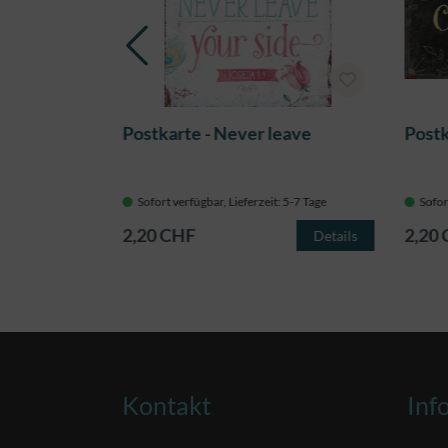
ouse
Postkarte - Never leave
Postk
 5-7 Tage
Sofort verfügbar, Lieferzeit: 5-7 Tage
Sofor
2,20 CHF
2,20
Details
Details
Kontakt
Inf