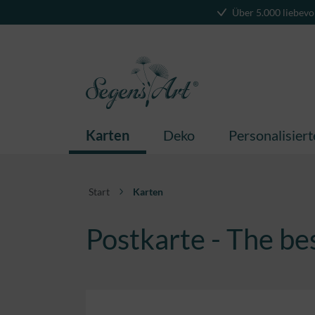
Über 5.000 liebevo
springen
Zur Hauptnavigation springen
Karten
Deko
Personalisier
Start
Karten
Postkarte - The be
Bildergalerie überspringen