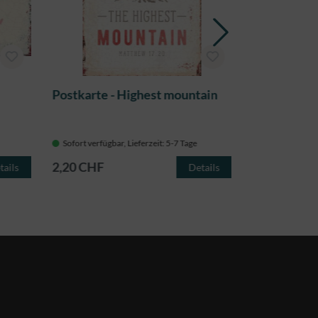
Postkarte - Highest mountain
Postkarte - 
Sofort verfügbar, Lieferzeit: 5-7 Tage
Sofort verfügba
2,20 CHF
2,20 CHF
tails
Details