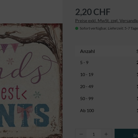
2,20 CHF
Preise exkl. MwSt. zzgl. Versand
Sofort verfügbar, Lieferzeit: 5-7 Tage
Anzahl
5 - 9
10 - 19
20 - 49
50 - 99
Ab
100
Produkt Anzahl: Gi
I