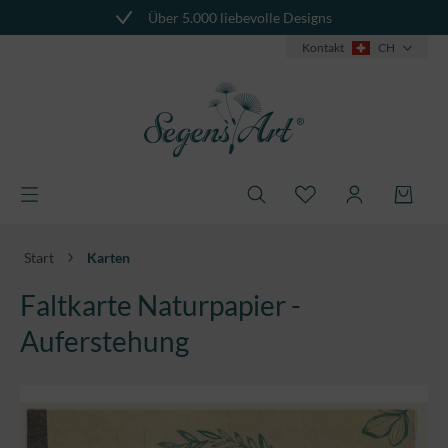
Über 5.000 liebevolle Designs
alt springen
Kontakt
CH
Start
Karten
Faltkarte Naturpapier -
Auferstehung
Bildergalerie überspringen