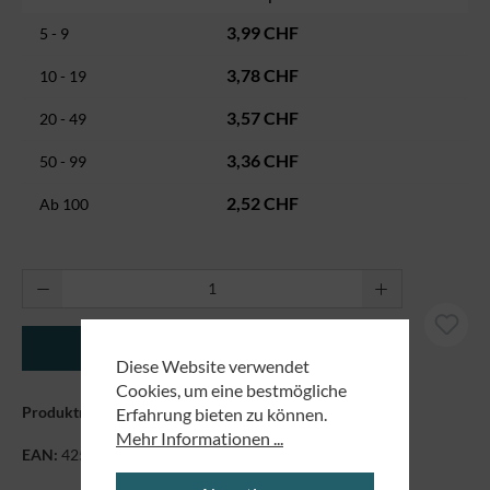
3,99 CHF
5 - 9
3,78 CHF
10 - 19
3,57 CHF
20 - 49
3,36 CHF
50 - 99
2,52 CHF
Ab
100
Produkt Anzahl: Gib den gewünschten Wert ei
In den Warenkorb
Diese Website verwendet
Cookies, um eine bestmögliche
Produktnummer:
89829626
Erfahrung bieten zu können.
Mehr Informationen ...
EAN:
4250479861923