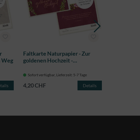
r
Faltkarte Naturpapier - Zur
Faltkarte N
en Weg
goldenen Hochzeit -
stiller Trau
Lebenshaus
Sofort verfügbar, Lieferzeit: 5-7 Tage
Sofort verfügba
4,20 CHF
4,20 CHF
tails
Details