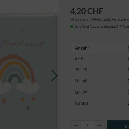
4,20 CHF
Preise exkl. MwSt. zzgl. Versand
Sofort verfügbar, Lieferzeit: 5-7 Tage
Anzahl
5 - 9
10 - 19
20 - 49
50 - 99
Ab
100
Produkt Anzahl: Gi
I