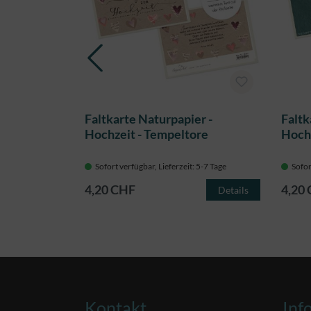
er - Zum
Faltkarte Naturpapier -
Faltk
ns freuen
Hochzeit - Tempeltore
Hochz
 5-7 Tage
Sofort verfügbar, Lieferzeit: 5-7 Tage
Sofor
4,20 CHF
4,20
Details
Details
Kontakt
Inf