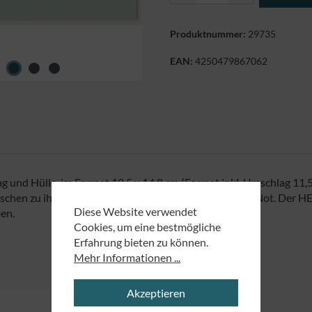
Produktnummer:
29735
EAN:
4250479867062
g und Hülle, im Format 10,5 x 14,8 cm (Format inkl. Umschlag 11,5
n zu ihm rufen, hört er sie und rettet sie aus jeder Not. Der HER
Diese Website verwendet
ben.
Cookies, um eine bestmögliche
Erfahrung bieten zu können.
Mehr Informationen ...
Akzeptieren