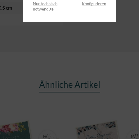
Nur technisch
Konfigurieren
0,5 cm
notwendige
Ähnliche Artikel