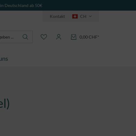
 in Deutschland ab 50€
Kontakt
CH
0,00 CHF*
uns
el)