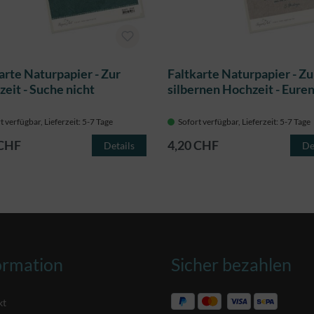
arte Naturpapier - Zur
Faltkarte Naturpapier - Zu
eit - Suche nicht
silbernen Hochzeit - Eur
t verfügbar, Lieferzeit: 5-7 Tage
Sofort verfügbar, Lieferzeit: 5-7 Tage
 CHF
4,20 CHF
Details
De
ormation
Sicher bezahlen
kt