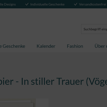
lle Designs
Individuelle Geschenke
Versandkostenfrei
te Geschenke
Kalender
Fashion
Über 
er - In stiller Trauer (Vög