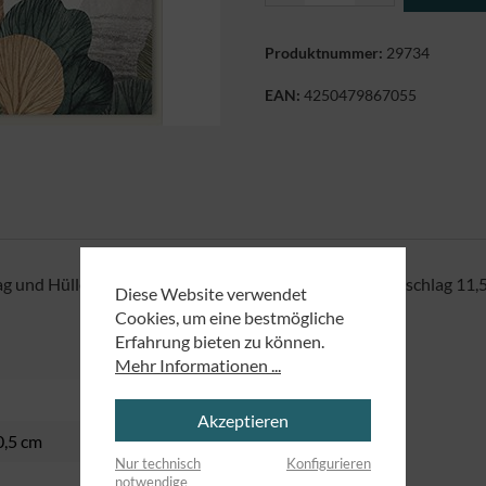
Produktnummer:
29734
EAN:
4250479867055
g und Hülle, im Format 10,5 x 14,8 cm (Format inkl. Umschlag 11,5
Diese Website verwendet
Cookies, um eine bestmögliche
Erfahrung bieten zu können.
Mehr Informationen ...
Akzeptieren
0,5 cm
Nur technisch
Konfigurieren
notwendige