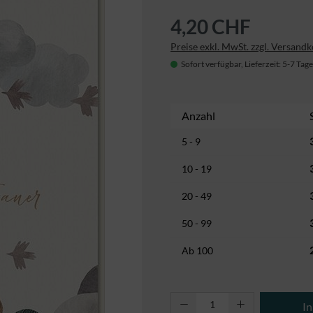
4,20 CHF
Preise exkl. MwSt. zzgl. Versand
Sofort verfügbar, Lieferzeit: 5-7 Tage
Anzahl
5 - 9
10 - 19
20 - 49
50 - 99
Ab
100
Produkt Anzahl: Gi
I