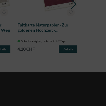
r
Faltkarte Naturpapier - Zur
Faltkarte N
en Weg
goldenen Hochzeit -
stiller Trau
Lebenshaus
Sofort verfügbar, Lieferzeit: 5-7 Tage
Sofort verfügba
4,20 CHF
4,20 CHF
tails
Details