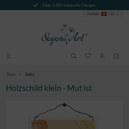
Über 5.000 liebevolle Designs
alt springen
Kontakt
CH
Start
Deko
Holzschild klein - Mut ist
Bildergalerie überspringen