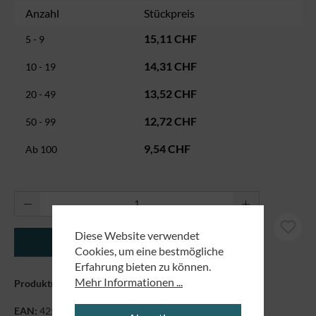
Anzahl
Stückpreis
15,11 CHF
5 - 9
14,31 CHF
10 - 19
13,52 CHF
20 - 49
12,72 CHF
50 - 99
9,54 CHF
Ab
100
Produkt Anzahl: Gib den gewünschten Wert ei
Diese Website verwendet
In den Warenkorb
Cookies, um eine bestmögliche
Erfahrung bieten zu können.
Mehr Informationen ...
Produktnummer:
8986066
EAN:
4250479865679