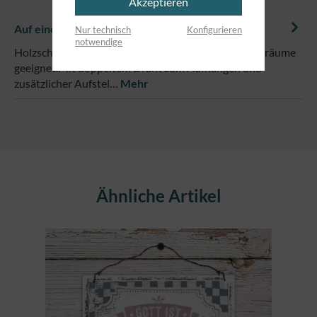
Akzeptieren
Auf einem Blick
Nur technisch
Konfigurieren
notwendige
Holzschild im Format 13 x 13 cm, für trockene Innenräume
geeignet.Mit doppeltem Draht zum Aufhängen und
zusätzlicher Aufstel…
Mehr
Produktgalerie überspringen
Ähnliche Artikel