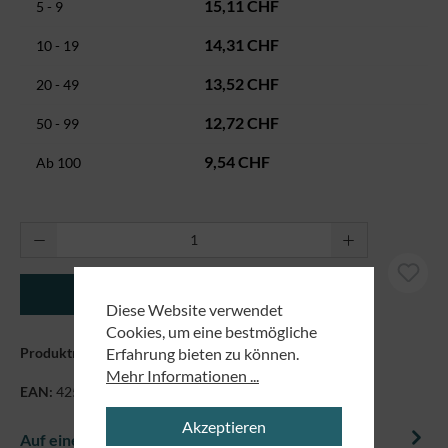
15,11 CHF
5 - 9
14,31 CHF
10 - 19
13,52 CHF
20 - 49
12,72 CHF
50 - 99
9,54 CHF
Ab
100
Produkt Anzahl: Gib den gewünschten Wert ei
In den Warenkorb
Diese Website verwendet
Cookies, um eine bestmögliche
Erfahrung bieten zu können.
Produktnummer:
7186075
Mehr Informationen ...
EAN:
4250479869721
Akzeptieren
Auf einem Blick