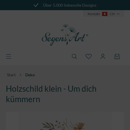
Über 5.000 liebevolle Designs
alt springen
Kontakt
CH
Start
Deko
Holzschild klein - Um dich
kümmern
Bildergalerie überspringen