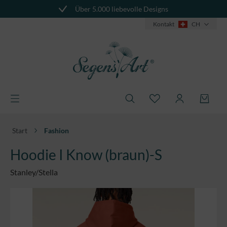
Über 5.000 liebevolle Designs
alt springen
Kontakt
CH
Start
Fashion
Hoodie I Know (braun)-S
Stanley/Stella
Bildergalerie überspringen