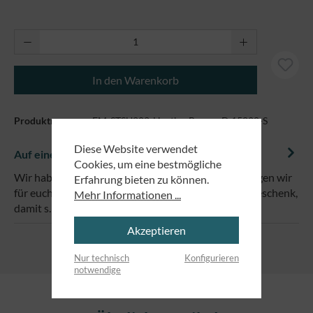
Produkt Anzahl: Gib den gewünschten Wert ei
In den Warenkorb
Produktnummer:
EM-STSU202-HeatherBrown-D 15020-S
Diese Website verwendet
Auf einem Blick
Cookies, um eine bestmögliche
Wir haben eine wundervolle Botschaft und die bringen wir
Erfahrung bieten zu können.
für euch auf Hoodies! Ob für euch selbst oder als Geschenk,
Mehr Informationen ...
damit s…
Mehr
Akzeptieren
Nur technisch
Konfigurieren
notwendige