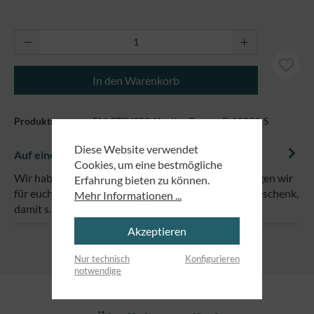
Produkt Anzahl: Gib den gewünschten Wert ei
In den Warenkorb
Produktnummer:
EM-STSU202-HeatherBrown-D 15021-S
Diese Website verwendet
Auf einem Blick
Cookies, um eine bestmögliche
Wir haben eine wundervolle Botschaft und die bringen wir
Erfahrung bieten zu können.
für euch auf Hoodies! Ob für euch selbst oder als Geschenk,
Mehr Informationen ...
damit s…
Mehr
Akzeptieren
Nur technisch
Konfigurieren
notwendige