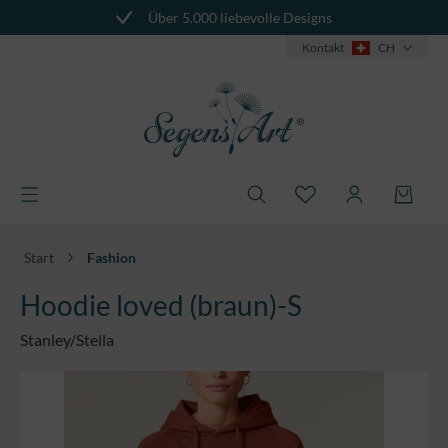
Über 5.000 liebevolle Designs
alt springen
Kontakt
CH
Start
Fashion
Hoodie loved (braun)-S
Stanley/Stella
Bildergalerie überspringen