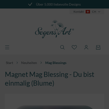
Über 5.000 liebevolle Designs
Individuelle Geschenke
alt springen
Kontakt
CH
Start
Neuheiten
Mag Blessings
Magnet Mag Blessing - Du bist
einmalig (Blume)
Bildergalerie überspringen