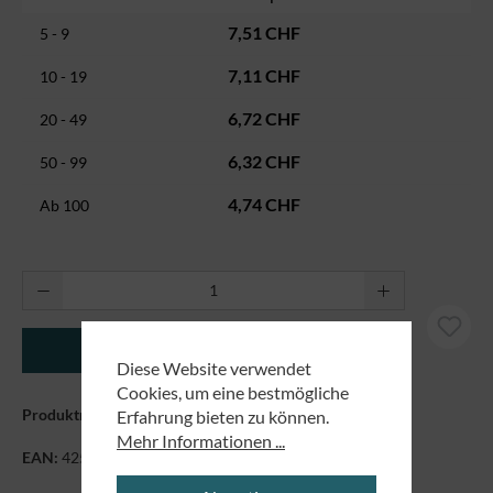
7,51 CHF
5 - 9
7,11 CHF
10 - 19
6,72 CHF
20 - 49
6,32 CHF
50 - 99
4,74 CHF
Ab
100
Produkt Anzahl: Gib den gewünschten Wert ei
In den Warenkorb
Diese Website verwendet
Cookies, um eine bestmögliche
Produktnummer:
7170118
Erfahrung bieten zu können.
Mehr Informationen ...
EAN:
4250479869462