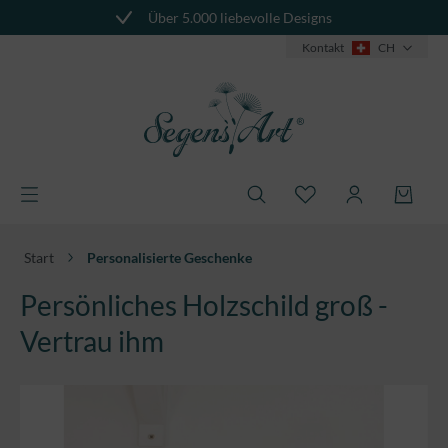
Über 5.000 liebevolle Designs
alt springen
Kontakt
CH
Start
Personalisierte Geschenke
Persönliches Holzschild groß -
Vertrau ihm
Bildergalerie überspringen