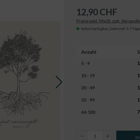
12,90 CHF
Preise exkl. MwSt. zzgl. Versand
Sofort verfügbar, Lieferzeit: 5-7 Tage
Anzahl
S
1
5 - 9
1
10 - 19
1
20 - 49
1
50 - 99
7
Ab
100
Produkt Anzahl: Gi
I