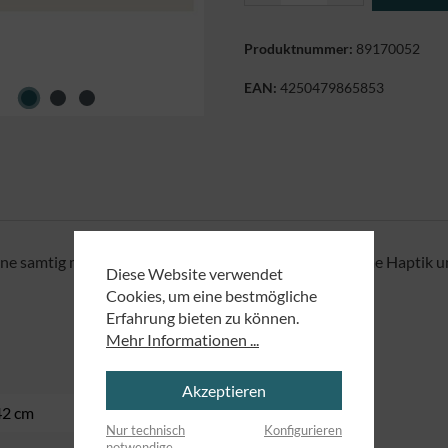
Produktnummer:
89170052
EAN:
4250479865853
ine samtig matte Beschichtung sorgt für eine angenehme Haptik u
Diese Website verwendet
Cookies, um eine bestmögliche
Erfahrung bieten zu können.
Mehr Informationen ...
Akzeptieren
42 cm
Nur technisch
Konfigurieren
notwendige