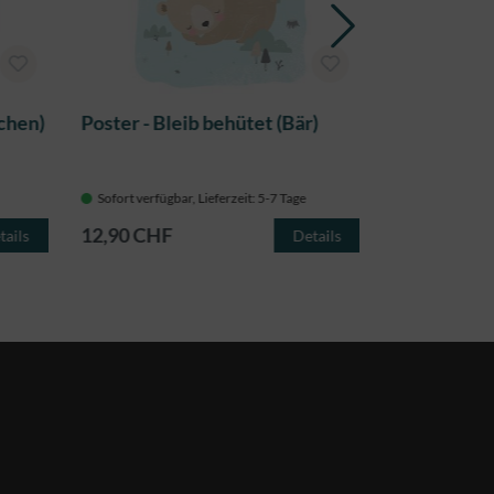
chen)
Poster - Bleib behütet (Bär)
Poster s/w 
Sofort verfügbar, Lieferzeit: 5-7 Tage
Sofort verfügba
12,90 CHF
12,90 CHF
tails
Details