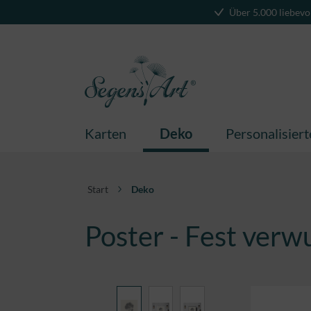
Über 5.000 liebevo
springen
Zur Hauptnavigation springen
Karten
Deko
Personalisier
Start
Deko
Poster - Fest verw
Bildergalerie überspringen