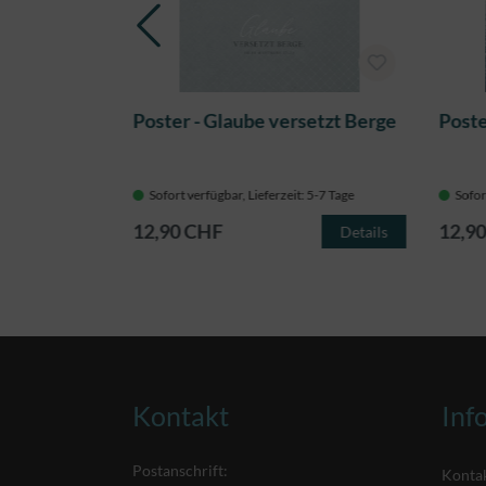
 kommt
Poster - Glaube versetzt Berge
Poste
 5-7 Tage
Sofort verfügbar, Lieferzeit: 5-7 Tage
Sofor
12,90 CHF
12,9
Details
Details
Kontakt
Inf
Postanschrift:
Konta