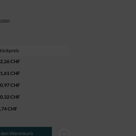
kosten
tückpreis
2,26 CHF
1,61 CHF
0,97 CHF
0,32 CHF
,74 CHF
b den gewünschten Wert ein oder benutze di
n den Warenkorb