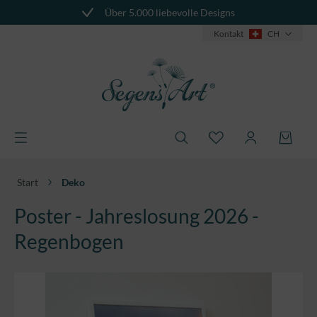
Über 5.000 liebevolle Designs
alt springen
Kontakt
CH
Start
Deko
Poster - Jahreslosung 2026 -
Regenbogen
Bildergalerie überspringen