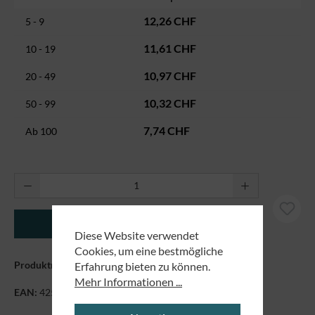
12,26 CHF
5 - 9
11,61 CHF
10 - 19
10,97 CHF
20 - 49
10,32 CHF
50 - 99
7,74 CHF
Ab
100
Produkt Anzahl: Gib den gewünschten Wert ei
In den Warenkorb
Diese Website verwendet
Cookies, um eine bestmögliche
Produktnummer:
7170061
Erfahrung bieten zu können.
Mehr Informationen ...
EAN:
4250479870048