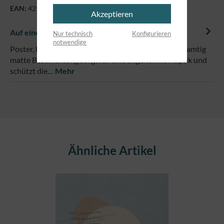
EAN:
4250479867819
Akzeptieren
Auf einem Blick
Nur technisch
Konfigurieren
notwendige
Poster, bunt, im Format DIN A3 (29,7 x 42 cm)Eine samtig
matte Beschichtung sorgt für eine angenehme Haptik und
schützt die…
Mehr
Produktgalerie überspringen
Ähnliche Artikel