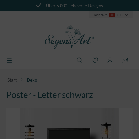
Über 5.000 liebevolle Designs
alt springen
Kontakt
CH
Start
Deko
Poster - Letter schwarz
Bildergalerie überspringen