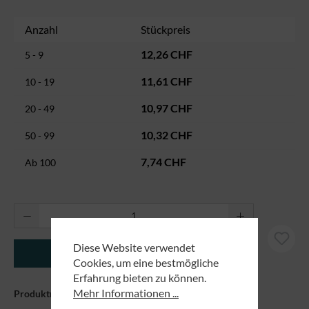
Anzahl
Stückpreis
12,26 CHF
5 - 9
11,61 CHF
10 - 19
10,97 CHF
20 - 49
10,32 CHF
50 - 99
7,74 CHF
Ab
100
Produkt Anzahl: Gib den gewünschten Wert ei
Diese Website verwendet
In den Warenkorb
Cookies, um eine bestmögliche
Erfahrung bieten zu können.
Mehr Informationen ...
Produktnummer:
170059