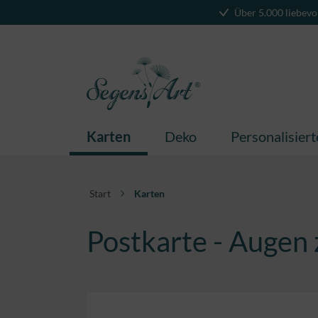
Über 5.000 liebevo
springen
Zur Hauptnavigation springen
Karten
Deko
Personalisier
Start
Karten
Postkarte - Augen 
Bildergalerie überspringen