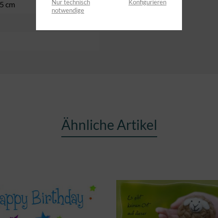
Nur technisch
Konfigurieren
,5 cm
notwendige
Ähnliche Artikel