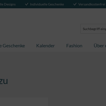
lle Designs
Individuelle Geschenke
Versandkostenfrei
te Geschenke
Kalender
Fashion
Über 
zu