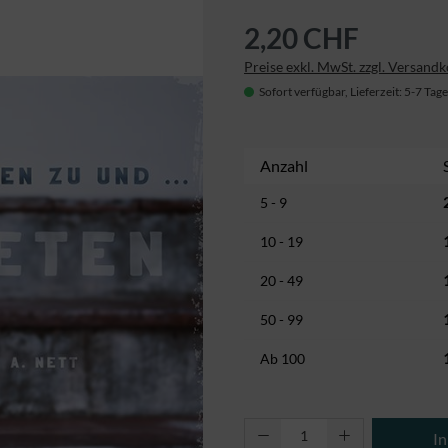
2,20 CHF
Preise exkl. MwSt. zzgl. Versand
Sofort verfügbar, Lieferzeit: 5-7 Tage
Anzahl
5 - 9
10 - 19
20 - 49
50 - 99
Ab
100
Produkt Anzahl: Gi
I