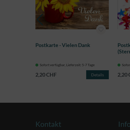
nt dein
Postkarte - Vielen Dank
Postk
(Ster
 5-7 Tage
Sofort verfügbar, Lieferzeit: 5-7 Tage
Sofor
2,20 CHF
2,20
Details
Details
Kontakt
Inf