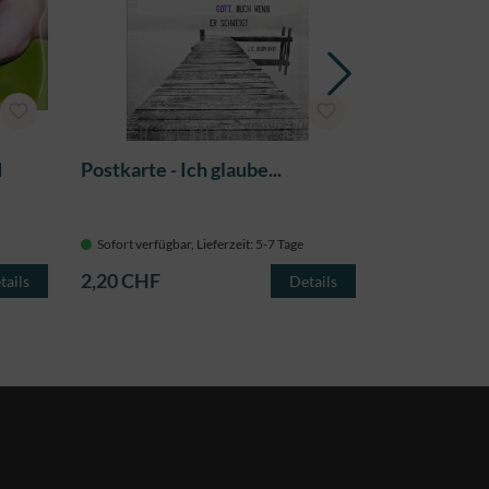
d
Postkarte - Ich glaube...
Postkarte -
entschloss
Sofort verfügbar, Lieferzeit: 5-7 Tage
Sofort verfügba
2,20 CHF
2,20 CHF
tails
Details