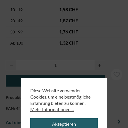
1,98 CHF
10 - 19
1,87 CHF
20 - 49
1,76 CHF
50 - 99
1,32 CHF
Ab
100
Produkt Anzahl: Gib den gewünschten Wert ei
In den Warenkorb
Diese Website verwendet
Cookies, um eine bestmögliche
Produktnummer:
9200
Erfahrung bieten zu können.
EAN:
4250479844506
Mehr Informationen ...
Auf einem Blick
Akzeptieren