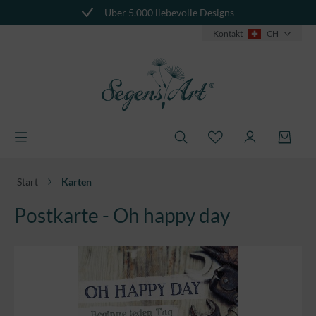
Über 5.000 liebevolle Designs
alt springen
Kontakt
CH
Start
Karten
Postkarte - Oh happy day
Bildergalerie überspringen