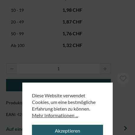
1,98 CHF
10 - 19
1,87 CHF
20 - 49
1,76 CHF
50 - 99
1,32 CHF
Ab
100
Produkt Anzahl: Gib den gewünschten Wert ei
In den Warenkorb
Diese Website verwendet
Cookies, um eine bestmögliche
Produktnummer:
8981356
Erfahrung bieten zu können.
EAN:
4250479858985
Mehr Informationen ...
Auf einem Blick
Akzeptieren