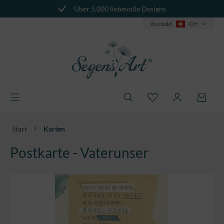
Über 5.000 liebevolle Designs
alt springen
Kontakt
CH
Start
Karten
Postkarte - Vaterunser
Bildergalerie überspringen