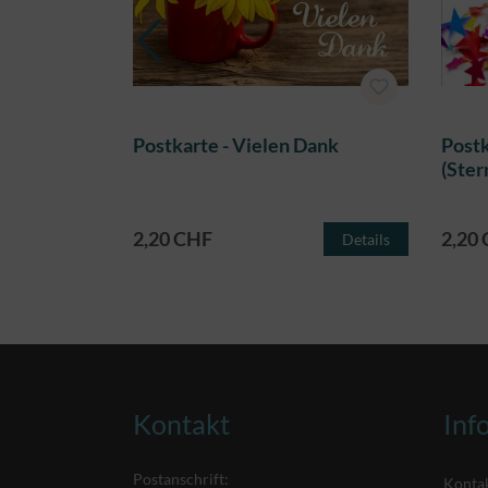
nt dein
Postkarte - Vielen Dank
Postk
(Ster
2,20 CHF
2,20
Details
Details
Kontakt
Inf
Postanschrift:
Konta