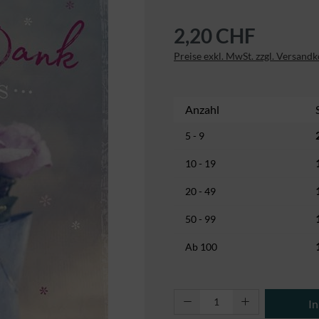
2,20 CHF
Preise exkl. MwSt. zzgl. Versand
Anzahl
5 - 9
10 - 19
20 - 49
50 - 99
Ab
100
Produkt Anzahl: Gi
I