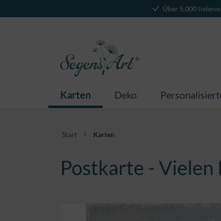
Über 5.000 liebevo
springen
Zur Hauptnavigation springen
Karten
Deko
Personalisier
Start
Karten
Postkarte - Vielen 
Bildergalerie überspringen