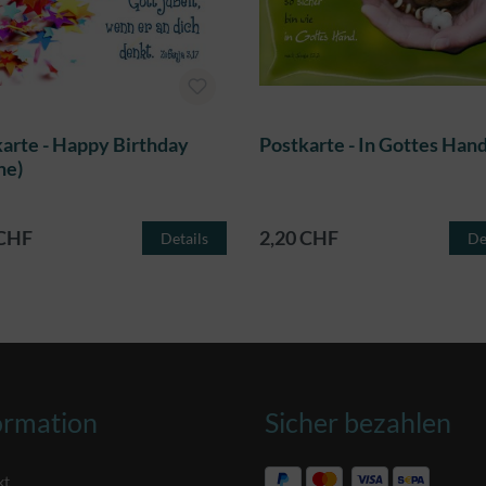
arte - Happy Birthday
Postkarte - In Gottes Han
ne)
 CHF
2,20 CHF
Details
De
ormation
Sicher bezahlen
kt