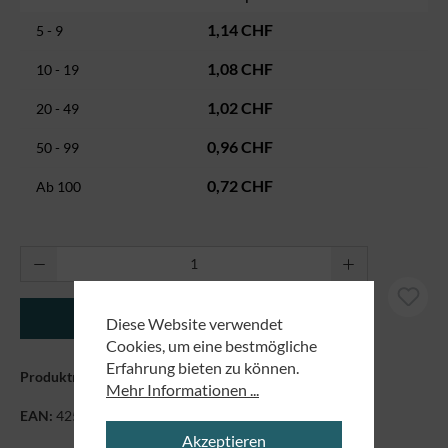
1,14 CHF
5 - 9
1,08 CHF
10 - 19
1,02 CHF
20 - 49
0,96 CHF
50 - 99
0,72 CHF
Ab
100
Produkt Anzahl: Gib den gewünschten Wert ei
In den Warenkorb
Diese Website verwendet
Cookies, um eine bestmögliche
Erfahrung bieten zu können.
Produktnummer:
50030
Mehr Informationen ...
EAN:
4250479867444
Akzeptieren