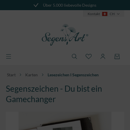
Über 5.000 liebevolle Designs
alt springen
Kontakt
CH
Start
Karten
Lesezeichen I Segenszeichen
Segenszeichen - Du bist ein
Gamechanger
Bildergalerie überspringen