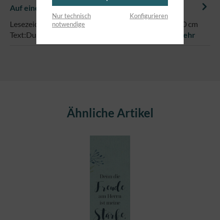
Auf einem Blick
Nur technisch
Konfigurieren
Lesezeichen auf edlem Naturpapier, im Format 5 x 20 cm
notwendige
Text:Du bist ein GamechangerSiehe Epheser 2,10
Mehr
Produktgalerie überspringen
Ähnliche Artikel