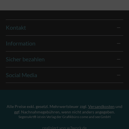
Kontakt
Information
Sicher bezahlen
Social Media
Alle Preise exkl. gesetzl. Mehrwertsteuer zzgl.
Versandkosten
und
ggf. Nachnahmegebühren, wenn nicht anders angegeben.
SegensArt® ist ein Verlag der Grafikbüro come and see GmbH
realisiert von w3work.de