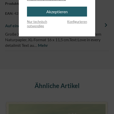
Produktnummer:
8987347
Akzeptieren
EAN:
4250479864764
Nur technisch
Konfigurieren
Auf einem Blick
notwendige
Große XL-Postkarte mit abgerundeten Ecken auf edlem
Naturpapier, XL-Format 16 x 11,5 cm.Text:Love in every
detailmit Text au…
Mehr
Produktgalerie überspringen
Ähnliche Artikel