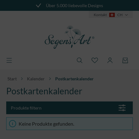
Über 5.000 liebevolle Designs
alt springen
Kontakt
CH
Start
Kalender
Postkartenkalender
Postkartenkalender
Produkte filtern
Keine Produkte gefunden.