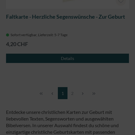
Faltkarte - Herzliche Segenswünsche - Zur Geburt
Sofort verfügbar, Lieferzeit: 5-7 Tage
4,20 CHF
Details
Seite
Seite
1
2
Entdecke unsere christlichen Karten zur Geburt mit
liebevollen Texten, Segensworten und ausgewählten
Bibelversen. In unserer Auswahl findest du schöne und
einzigartige christliche Geburtskarten mit passenden