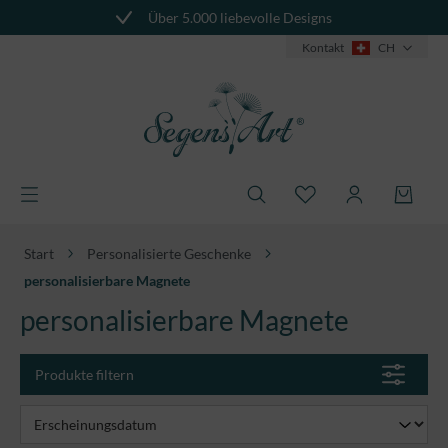
Über 5.000 liebevolle Designs
alt springen
Kontakt
CH
Start
Personalisierte Geschenke
personalisierbare Magnete
personalisierbare Magnete
Produkte filtern