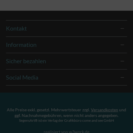
Kontakt
Information
Sicher bezahlen
Social Media
Alle Preise exkl. gesetzl. Mehrwertsteuer zzgl.
Versandkosten
und
ggf. Nachnahmegebühren, wenn nicht anders angegeben.
SegensArt® ist ein Verlag der Grafikbüro come and see GmbH
realisiert von w3work.de