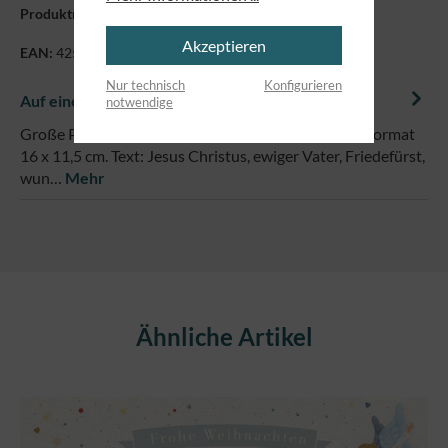
Produktnummer:
7131
Akzeptieren
EAN:
4250479848160
Nur technisch
Konfigurieren
Auf einem Blick
notwendige
Große Postkarte mit Silberfolienveredelung im XL-Format
16 x 11,5 cm. Text: Jesus Christus, ewiger Vater, Friedefürst,
wun…
Mehr
Produktgalerie überspringen
Ähnliche Artikel