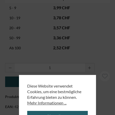
3,99 CHF
5 - 9
3,78 CHF
10 - 19
3,57 CHF
20 - 49
3,36 CHF
50 - 99
2,52 CHF
Ab
100
Produkt Anzahl: Gib den gewünschten Wert ei
In den Warenkorb
Diese Website verwendet
Cookies, um eine bestmögliche
Produktnummer:
29480
Erfahrung bieten zu können.
Mehr Informationen ...
EAN:
4250479857209