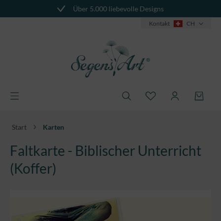
Über 5.000 liebevolle Designs
alt springen
Kontakt
CH
Start
Karten
Faltkarte - Biblischer Unterricht
(Koffer)
Bildergalerie überspringen