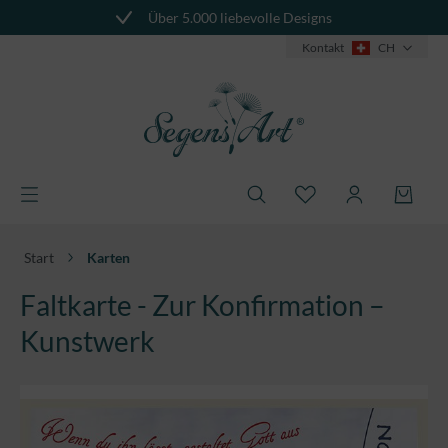
Über 5.000 liebevolle Designs
alt springen
Kontakt
CH
Start
Karten
Faltkarte - Zur Konfirmation –
Kunstwerk
Bildergalerie überspringen