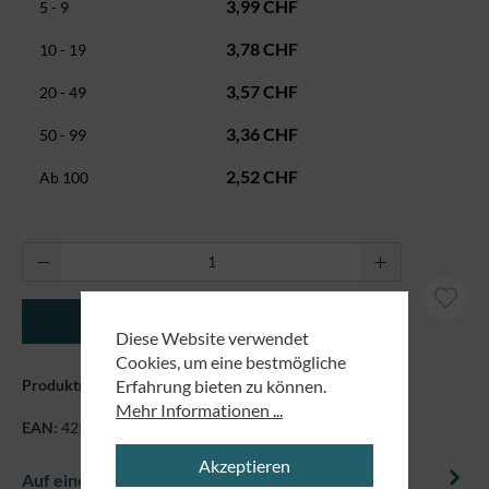
3,99 CHF
5 - 9
3,78 CHF
10 - 19
3,57 CHF
20 - 49
3,36 CHF
50 - 99
2,52 CHF
Ab
100
Produkt Anzahl: Gib den gewünschten Wert ei
In den Warenkorb
Diese Website verwendet
Cookies, um eine bestmögliche
Erfahrung bieten zu können.
Produktnummer:
3402
Mehr Informationen ...
EAN:
4250479810792
Akzeptieren
Auf einem Blick