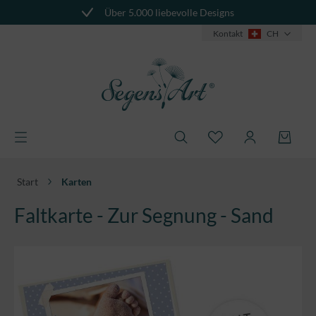
Über 5.000 liebevolle Designs
alt springen
Kontakt
CH
Start
Karten
Faltkarte - Zur Segnung - Sand
Bildergalerie überspringen