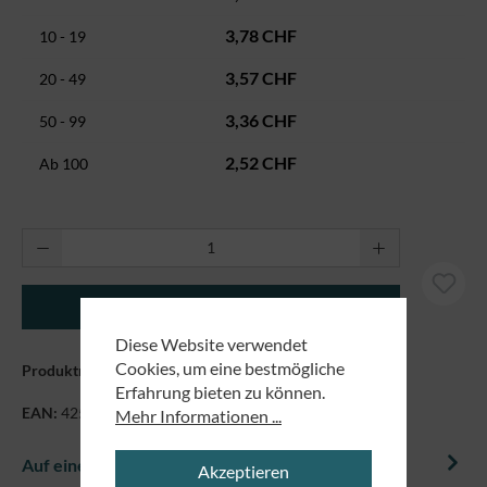
3,78 CHF
10 - 19
3,57 CHF
20 - 49
3,36 CHF
50 - 99
2,52 CHF
Ab
100
Produkt Anzahl: Gib den gewünschten Wert ei
In den Warenkorb
Diese Website verwendet
Cookies, um eine bestmögliche
Produktnummer:
29115
Erfahrung bieten zu können.
EAN:
4250479839557
Mehr Informationen ...
Auf einem Blick
Akzeptieren