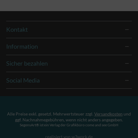
Kontakt
Information
Sicher bezahlen
Social Media
Alle Preise exkl. gesetzl. Mehrwertsteuer zzgl.
Versandkosten
und
ggf. Nachnahmegebühren, wenn nicht anders angegeben.
SegensArt® ist ein Verlag der Grafikbüro come and see GmbH
realisiert von w3work.de