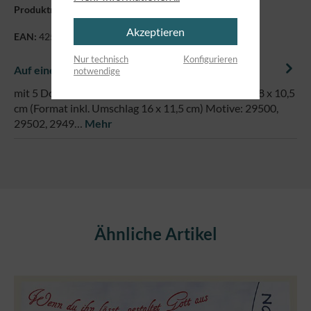
Produktnummer:
80227
Akzeptieren
EAN:
4250479858411
Nur technisch
Konfigurieren
Auf einem Blick
notwendige
mit 5 Doppelkarten zum Thema „Trauer“ Format 14,8 x 10,5
cm (Format inkl. Umschlag 16 x 11,5 cm) Motive: 29500,
29502, 2949…
Mehr
Produktgalerie überspringen
Ähnliche Artikel