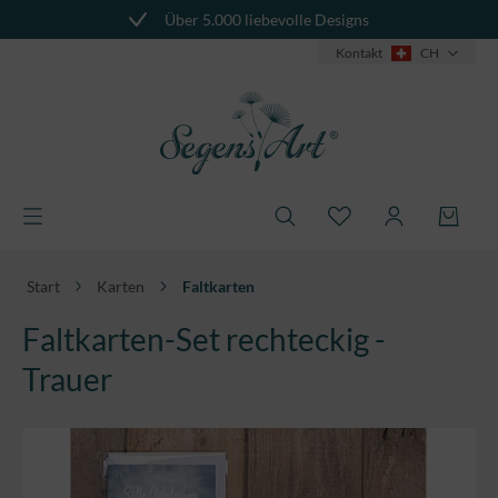
Über 5.000 liebevolle Designs
alt springen
Kontakt
CH
Start
Karten
Faltkarten
Faltkarten-Set rechteckig -
Trauer
Bildergalerie überspringen