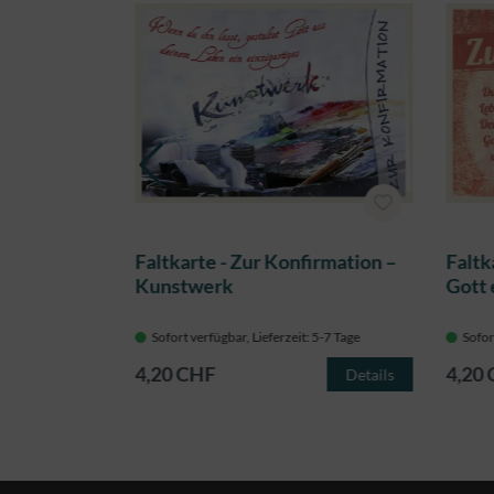
bung - sich
Faltkarte - Zur Konfirmation –
Faltk
n
Kunstwerk
Gott
 5-7 Tage
Sofort verfügbar, Lieferzeit: 5-7 Tage
Sofor
4,20 CHF
4,20
Details
Details