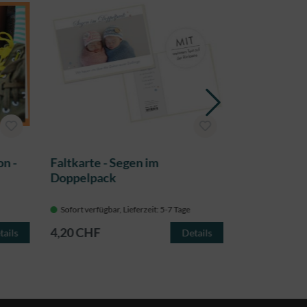
on -
Faltkarte - Segen im
Faltkarte - 
Doppelpack
umgibt
Sofort verfügbar, Lieferzeit: 5-7 Tage
Sofort verfügba
4,20 CHF
4,20 CHF
tails
Details