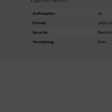
Aufklappbar:
Ja
Format:
14,8 x 1
Sprache:
Deutsch
Veredelung:
Nein
Produktgalerie überspringen