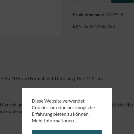
Produktnummer:
7129743
EAN:
4250479868182
,8 x 10,5 cm (Format inkl. Umschlag 16 x 11,5 cm)
Diese Website verwendet
ch und lebte unter uns. Wir selbst haben seine göttliche Herrlic
Cookies, um eine bestmögliche
ttes Gnade und Wahrheit zu uns gekommen.
Erfahrung bieten zu können.
Mehr Informationen ...