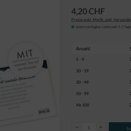
4,20 CHF
Preise exkl. MwSt. zzgl. Versand
Sofort verfügbar, Lieferzeit: 5-7 Tage
Anzahl
5 - 9
10 - 19
20 - 49
50 - 99
Ab
100
Produkt Anzahl: Gi
I