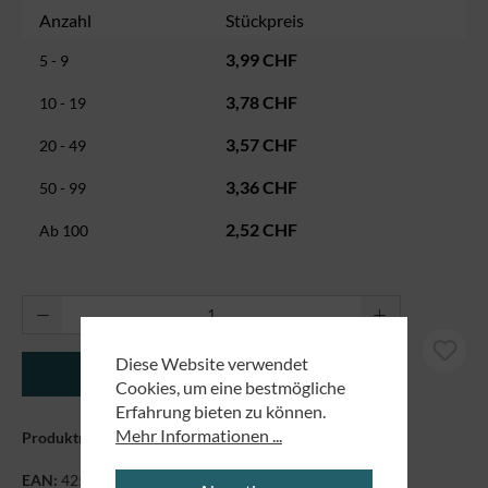
Anzahl
Stückpreis
3,99 CHF
5 - 9
3,78 CHF
10 - 19
3,57 CHF
20 - 49
3,36 CHF
50 - 99
2,52 CHF
Ab
100
Produkt Anzahl: Gib den gewünschten Wert ei
Diese Website verwendet
In den Warenkorb
Cookies, um eine bestmögliche
Erfahrung bieten zu können.
Mehr Informationen ...
Produktnummer:
89829711
EAN:
4250479865174