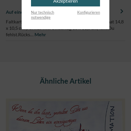
Akzeptieren
Auf einem Blick
Nur technisch
Konfigurieren
notwendige
Faltkarte mit farbigem Umschlag und Hülle, im Format 14,8
x 10,5 cm (Format inkl. Umschlag 16 x 11,5 cm)Text:Du
fehlst.Rücks…
Mehr
Produktgalerie überspringen
Ähnliche Artikel