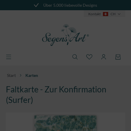
Über 5.000 liebevolle Designs
alt springen
Kontakt
CH
Start
Karten
Faltkarte - Zur Konfirmation
(Surfer)
Bildergalerie überspringen