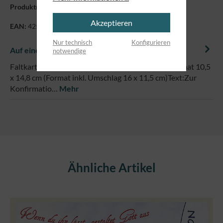
Produktnummer:
89829683
Akzeptieren
EAN:
4250479864894
Nur technisch
Konfigurieren
Auf einem Blick
notwendige
Faltkarte mit farbigem Umschlag und Hülle, im Format 10,5
x 14,8 cm (Format inkl. Umschlag 16 x 11,5 cm)Text:Zur
Konfirmatio…
Mehr
Produktgalerie überspringen
Ähnliche Artikel