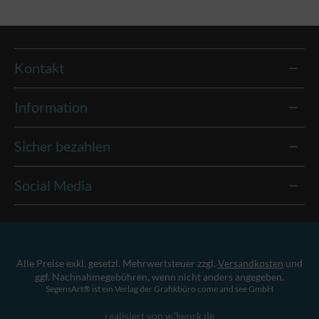
Kontakt
Information
Sicher bezahlen
Social Media
Alle Preise exkl. gesetzl. Mehrwertsteuer zzgl.
Versandkosten
und
ggf. Nachnahmegebühren, wenn nicht anders angegeben.
SegensArt® ist ein Verlag der Grafikbüro come and see GmbH
realisiert von w3work.de