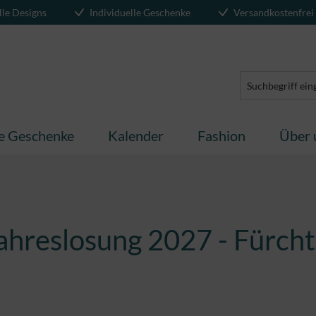
lle Designs
Individuelle Geschenke
Versandkostenfrei
te Geschenke
Kalender
Fashion
Über 
ahreslosung 2027 - Fürchte