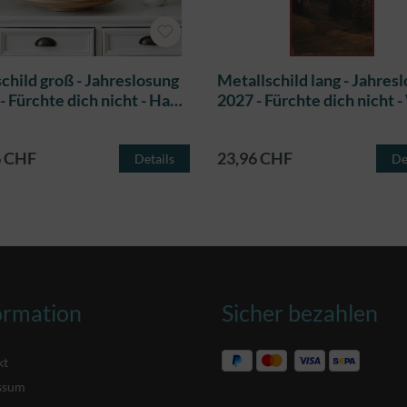
child groß - Jahreslosung
Metallschild lang - Jahres
- Fürchte dich nicht - Hand
2027 - Fürchte dich nicht 
n
im Nebel
6 CHF
23,96 CHF
Details
De
ormation
Sicher bezahlen
kt
ssum