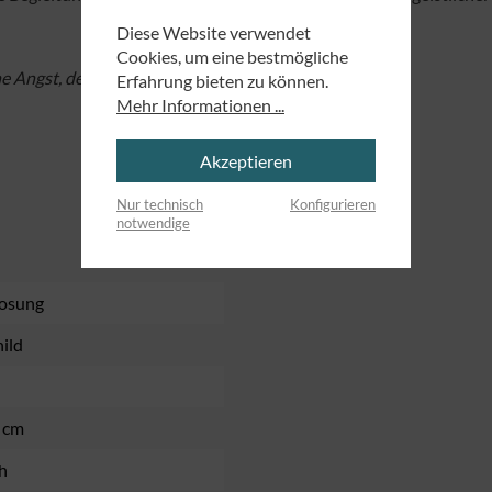
Diese Website verwendet
Cookies, um eine bestmögliche
ne Angst, denn ich bin dein Gott.
Erfahrung bieten zu können.
Mehr Informationen ...
Akzeptieren
Nur technisch
Konfigurieren
notwendige
losung
ild
3 cm
h