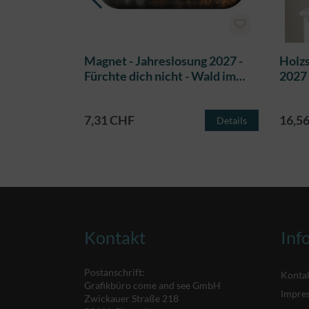
g 2027 -
Magnet - Jahreslosung 2027 -
Holzs
 Wald im
Fürchte dich nicht - Wald im
2027 
Nebel
halte
7,31 CHF
16,5
Details
Details
Kontakt
Inf
Postanschrift:
Konta
Grafikbüro come and see GmbH
Impre
Zwickauer Straße 218