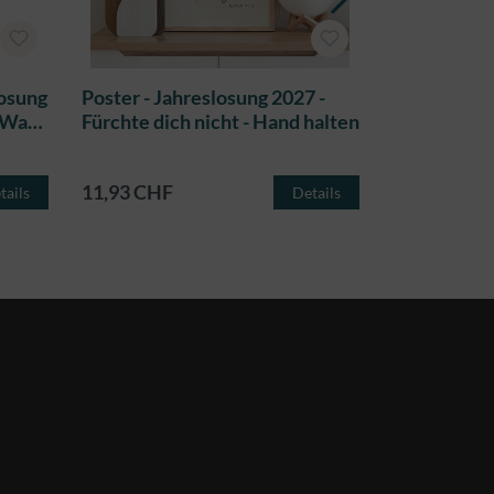
losung
Poster - Jahreslosung 2027 -
Postkarte -
- Wald
Fürchte dich nicht - Hand halten
Fürchte dic
11,93 CHF
2,04 CHF
tails
Details