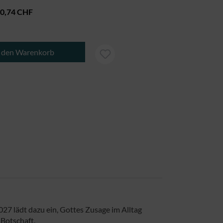
0,74 CHF
b den gewünschten Wert ein oder benutze di
n den Warenkorb
2027 lädt dazu ein, Gottes Zusage im Alltag
 Botschaft.