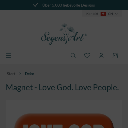
Über 5.000 liebevolle Designs
alt springen
Kontakt
CH
Start
Deko
Magnet - Love God. Love People.
Bildergalerie überspringen