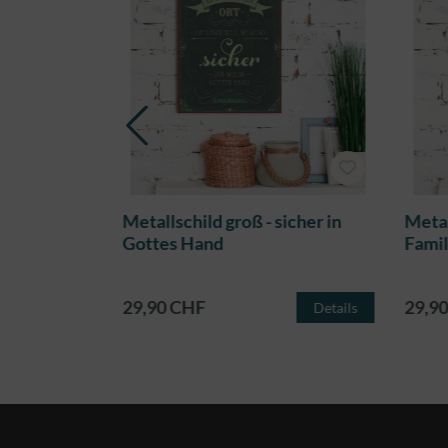
 Auftanken
Metallschild groß - sicher in
Metal
Gottes Hand
Famil
29,90 CHF
29,9
Details
Details