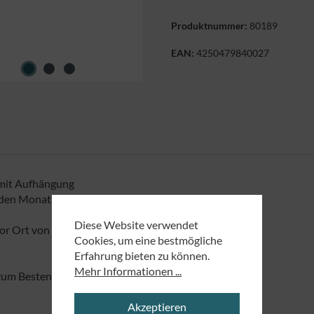
Produktnummer:
80189
EAN:
4250479840027
mit Aufhängung
den Monat und Tag markiert.
Diese Website verwendet
r Ort von uns produziert.
Cookies, um eine bestmögliche
Erfahrung bieten zu können.
Mehr Informationen ...
 zum Besten dienen.
Akzeptieren