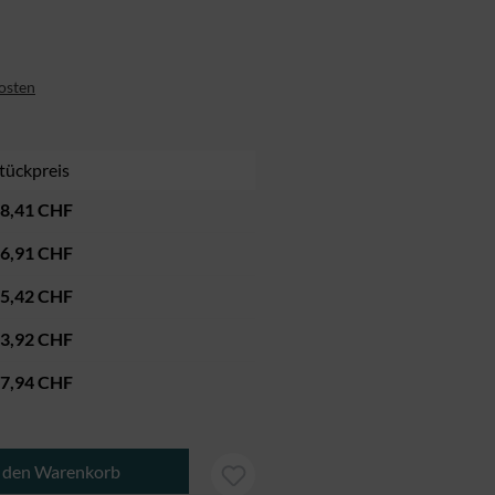
kosten
tückpreis
8,41 CHF
6,91 CHF
5,42 CHF
3,92 CHF
7,94 CHF
b den gewünschten Wert ein oder benutze di
n den Warenkorb