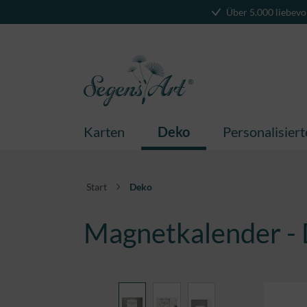
Über 5.000 liebevo
springen
Zur Hauptnavigation springen
Karten
Deko
Personalisier
Start
Deko
Magnetkalender - 
Bildergalerie überspringen