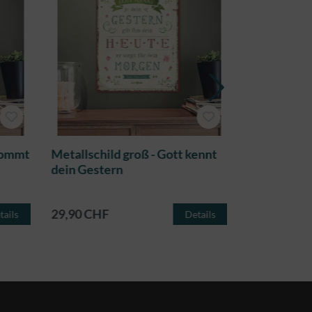
 kommt
Metallschild groß - Gott kennt
Metallschil
dein Gestern
29,90 CHF
29,90 CHF
tails
Details