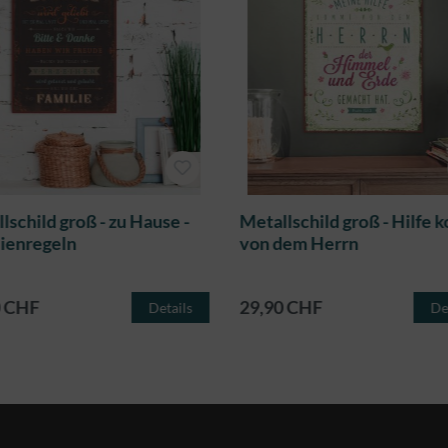
lschild groß - zu Hause -
Metallschild groß - Hilfe
ienregeln
von dem Herrn
0 CHF
29,90 CHF
Details
De