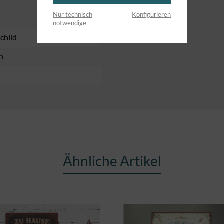
Nur technisch
Konfigurieren
notwendige
child
h
Ähnliche Artikel