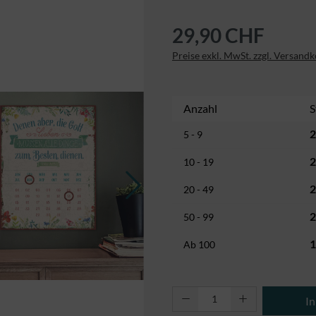
29,90 CHF
Preise exkl. MwSt. zzgl. Versand
Anzahl
S
2
5 - 9
2
10 - 19
2
20 - 49
2
50 - 99
1
Ab
100
Produkt Anzahl: Gi
I