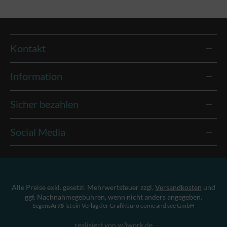
Kontakt
Information
Sicher bezahlen
Social Media
Alle Preise exkl. gesetzl. Mehrwertsteuer zzgl.
Versandkosten
und
ggf. Nachnahmegebühren, wenn nicht anders angegeben.
SegensArt® ist ein Verlag der Grafikbüro come and see GmbH
realisiert von w3work.de