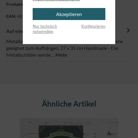
Produktnummer:
80092
Akzeptieren
EAN:
4250479826762
Nur technisch
Konfigurieren
Auf einem Blick
notwendige
Metallschild im Vintage-Look, für trockene Innenräume
geeignet zum Aufhängen, 27 x 35 cm Handmade - Die
Metallschilder werde…
Mehr
Produktgalerie überspringen
Ähnliche Artikel