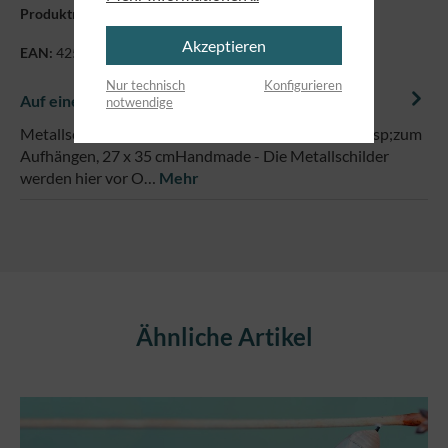
Produktnummer:
7182132
Akzeptieren
EAN:
4250479869967
Nur technisch
Konfigurieren
Auf einem Blick
notwendige
Metallschild, für trockene Innenräume geeignet&nbsp;zum
Aufhängen, 27 x 35 cmHandmade - Die Metallschilder
werden hier vor O…
Mehr
Produktgalerie überspringen
Ähnliche Artikel