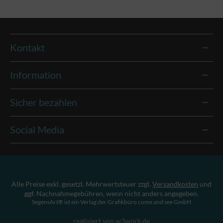
Kontakt
Information
Sicher bezahlen
Social Media
Alle Preise exkl. gesetzl. Mehrwertsteuer zzgl.
Versandkosten
und
ggf. Nachnahmegebühren, wenn nicht anders angegeben.
SegensArt® ist ein Verlag der Grafikbüro come and see GmbH
realisiert von w3work.de