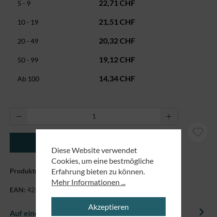
22,71 CHF
5 - 9
21,51 CHF
10 - 19
20,32 CHF
20 - 49
19,12 CHF
50 - 99
14,34 CHF
Ab
100
Produkt Anzahl: Gib den gewünschten Wert ei
In den Warenkorb
Diese Website verwendet
Cookies, um eine bestmögliche
Erfahrung bieten zu können.
Produktnummer:
7183138
Mehr Informationen ...
EAN:
4250479871229
Akzeptieren
Auf einem Blick