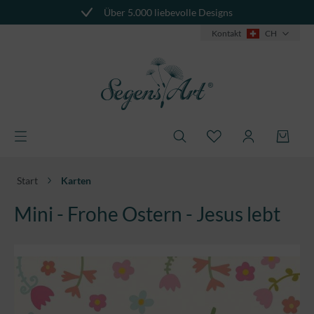
Über 5.000 liebevolle Designs
alt springen
Kontakt
CH
Start
Karten
Mini - Frohe Ostern - Jesus lebt
Bildergalerie überspringen