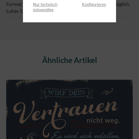
Format: 7,4 x 5,2 cm Text: Bei Gott ist kein Ding unmöglich.
Nur technisch
Konfigurieren
notwendige
Lukas 1:37
Produktgalerie überspringen
Ähnliche Artikel