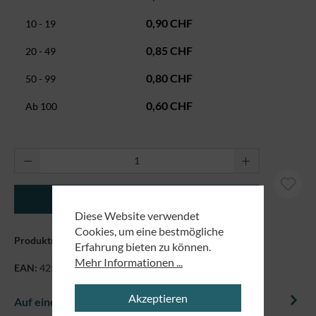
0,90 CHF
10 - 19
0,85 CHF
20 - 49
0,80 CHF
50 - 99
0,60 CHF
Ab
100
Produkt Anzahl: Gib den gewünschten Wert ei
In den Warenkorb
Diese Website verwendet
Cookies, um eine bestmögliche
Produktnummer:
5157
Erfahrung bieten zu können.
Mehr Informationen ...
EAN:
4250479824720
Akzeptieren
Auf einem Blick